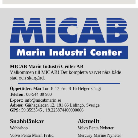
)
MICAB Marin Industri Center AB
Välkommen till MICAB! Det kompletta varvet nära både
stad och skärgård.
Öppettider:
Mån-Tor: 8-17 Fre: 8-16 Helger stängt
Telefon:
08-544 80 980
E-post:
info@micabmarin.se
Adress:
Gåshagaleden 12, 181 66 Lidingö, Sverige
GPS:
59.3593545 , 18.225874400000066
Snabblänkar
Aktuellt
Webbshop
Volvo Penta Nyheter
Volvo Penta Marin Fritid
Mercury Marine Nyheter