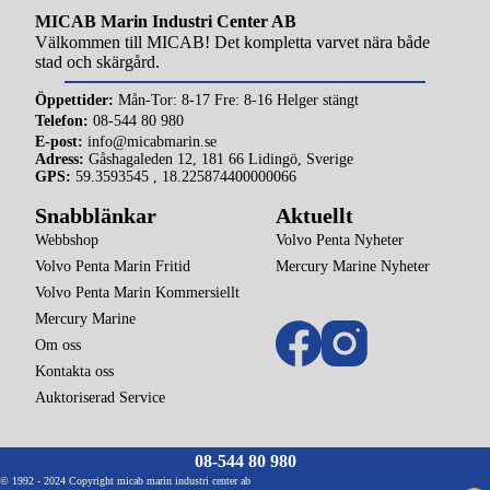
l
MICAB Marin Industri Center AB
i
Välkommen till MICAB! Det kompletta varvet nära både
k
stad och skärgård.
a
t
Öppettider:
Mån-Tor: 8-17 Fre: 8-16 Helger stängt
i
Telefon:
08-544 80 980
o
E-post:
info@micabmarin.se
n
Adress:
Gåshagaleden 12, 181 66 Lidingö, Sverige
e
GPS:
59.3593545 , 18.225874400000066
t
Snabblänkar
Aktuellt
c
.
Webbshop
Volvo Penta Nyheter
)
Volvo Penta Marin Fritid
Mercury Marine Nyheter
Volvo Penta Marin Kommersiellt
Mercury Marine
Om oss
Kontakta oss
Auktoriserad Service
08-544 80 980
© 1992 - 2024 Copyright micab marin industri center ab